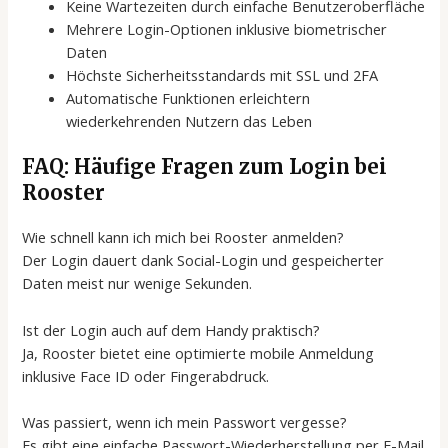
Keine Wartezeiten durch einfache Benutzeroberfläche
Mehrere Login-Optionen inklusive biometrischer
Daten
Höchste Sicherheitsstandards mit SSL und 2FA
Automatische Funktionen erleichtern
wiederkehrenden Nutzern das Leben
FAQ: Häufige Fragen zum Login bei
Rooster
Wie schnell kann ich mich bei Rooster anmelden?
Der Login dauert dank Social-Login und gespeicherter
Daten meist nur wenige Sekunden.
Ist der Login auch auf dem Handy praktisch?
Ja, Rooster bietet eine optimierte mobile Anmeldung
inklusive Face ID oder Fingerabdruck.
Was passiert, wenn ich mein Passwort vergesse?
Es gibt eine einfache Passwort-Wiederherstellung per E-Mail