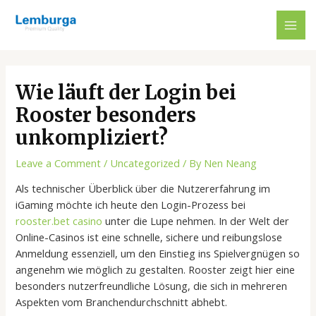
Skip
Post
MAI
to
navigation
ME
content
Wie läuft der Login bei
Rooster besonders
unkompliziert?
Leave a Comment
/
Uncategorized
/ By
Nen Neang
Als technischer Überblick über die Nutzererfahrung im
iGaming möchte ich heute den Login-Prozess bei
rooster.bet casino
unter die Lupe nehmen. In der Welt der
Online-Casinos ist eine schnelle, sichere und reibungslose
Anmeldung essenziell, um den Einstieg ins Spielvergnügen so
angenehm wie möglich zu gestalten. Rooster zeigt hier eine
besonders nutzerfreundliche Lösung, die sich in mehreren
Aspekten vom Branchendurchschnitt abhebt.