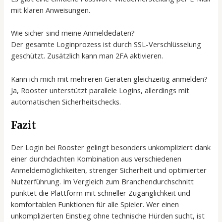
mit klaren Anweisungen.
Wie sicher sind meine Anmeldedaten?
Der gesamte Loginprozess ist durch SSL-Verschlüsselung
geschützt. Zusätzlich kann man 2FA aktivieren.
Kann ich mich mit mehreren Geräten gleichzeitig anmelden?
Ja, Rooster unterstützt parallele Logins, allerdings mit
automatischen Sicherheitschecks.
Fazit
Der Login bei Rooster gelingt besonders unkompliziert dank
einer durchdachten Kombination aus verschiedenen
Anmeldemöglichkeiten, strenger Sicherheit und optimierter
Nutzerführung. Im Vergleich zum Branchendurchschnitt
punktet die Plattform mit schneller Zugänglichkeit und
komfortablen Funktionen für alle Spieler. Wer einen
unkomplizierten Einstieg ohne technische Hürden sucht, ist