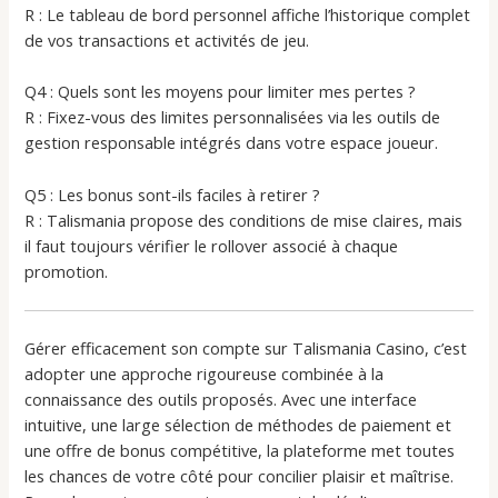
R : Le tableau de bord personnel affiche l’historique complet
de vos transactions et activités de jeu.
Q4 : Quels sont les moyens pour limiter mes pertes ?
R : Fixez-vous des limites personnalisées via les outils de
gestion responsable intégrés dans votre espace joueur.
Q5 : Les bonus sont-ils faciles à retirer ?
R : Talismania propose des conditions de mise claires, mais
il faut toujours vérifier le rollover associé à chaque
promotion.
Gérer efficacement son compte sur Talismania Casino, c’est
adopter une approche rigoureuse combinée à la
connaissance des outils proposés. Avec une interface
intuitive, une large sélection de méthodes de paiement et
une offre de bonus compétitive, la plateforme met toutes
les chances de votre côté pour concilier plaisir et maîtrise.