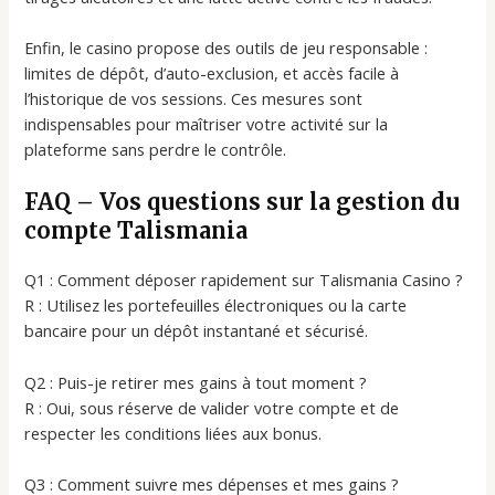
Enfin, le casino propose des outils de jeu responsable :
limites de dépôt, d’auto-exclusion, et accès facile à
l’historique de vos sessions. Ces mesures sont
indispensables pour maîtriser votre activité sur la
plateforme sans perdre le contrôle.
FAQ – Vos questions sur la gestion du
compte Talismania
Q1 : Comment déposer rapidement sur Talismania Casino ?
R : Utilisez les portefeuilles électroniques ou la carte
bancaire pour un dépôt instantané et sécurisé.
Q2 : Puis-je retirer mes gains à tout moment ?
R : Oui, sous réserve de valider votre compte et de
respecter les conditions liées aux bonus.
Q3 : Comment suivre mes dépenses et mes gains ?