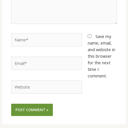
Name*
Save my
name, email,
and website in
this browser
Email*
for the next
time I
comment.
Website