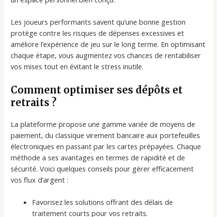
Les joueurs performants savent qu’une bonne gestion
protège contre les risques de dépenses excessives et
améliore l’expérience de jeu sur le long terme. En optimisant
chaque étape, vous augmentez vos chances de rentabiliser
vos mises tout en évitant le stress inutile.
Comment optimiser ses dépôts et
retraits ?
La plateforme propose une gamme variée de moyens de
paiement, du classique virement bancaire aux portefeuilles
électroniques en passant par les cartes prépayées. Chaque
méthode a ses avantages en termes de rapidité et de
sécurité. Voici quelques conseils pour gérer efficacement
vos flux d’argent :
Favorisez les solutions offrant des délais de
traitement courts pour vos retraits.