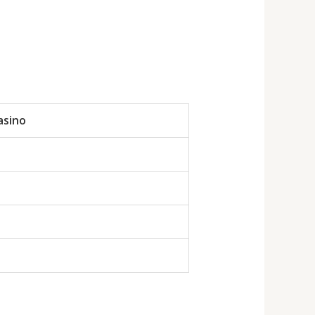
asino