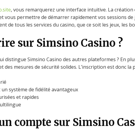
.site
, vous remarquerez une interface intuitive. La créatio
s et vous permettre de démarrer rapidement vos sessions de j
t de tous les services du casino, que ce soit les jeux, les bo
rire sur Simsino Casino ?
 distingue Simsino Casino des autres plateformes ? En plus
et des mesures de sécurité solides. L’inscription est donc la
rié
 un système de fidélité avantageux
risées et rapides
ultilingue
un compte sur Simsino Cas