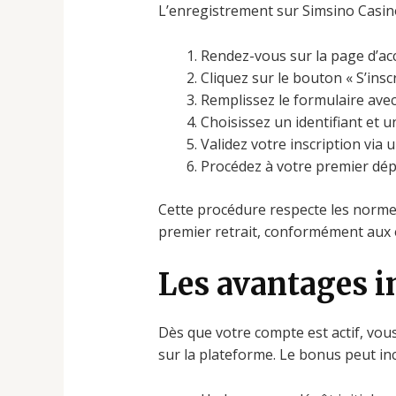
L’enregistrement sur Simsino Casino 
Rendez-vous sur la page d’accue
Cliquez sur le bouton « S’inscr
Remplissez le formulaire avec
Choisissez un identifiant et u
Validez votre inscription via 
Procédez à votre premier dé
Cette procédure respecte les normes 
premier retrait, conformément aux 
Les avantages i
Dès que votre compte est actif, vou
sur la plateforme. Le bonus peut inc