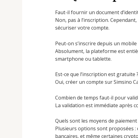
Faut-il fournir un document d’identit
Non, pas à l’inscription. Cependant
sécuriser votre compte.
Peut-on s’inscrire depuis un mobile 
Absolument, la plateforme est entiè
smartphone ou tablette.
Est-ce que l’inscription est gratuite 
Oui, créer un compte sur Simsino C
Combien de temps faut-il pour valid
La validation est immédiate après c
Quels sont les moyens de paiement d
Plusieurs options sont proposées : c
bancaires, et même certaines crypt