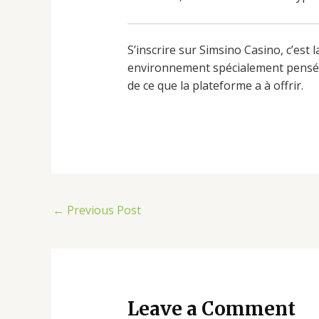
S’inscrire sur Simsino Casino, c’est
environnement spécialement pensé p
de ce que la plateforme a à offrir.
←
Previous Post
Leave a Comment