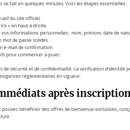
se fait en quelques minutes. Voici les étapes essentielles :
il du site officiel.
ire » en haut à droite.
 vos informations personnelles : nom, prénom, date de naiss
n mot de passe solides.
un e-mail de confirmation.
pôt pour commencer à jouer.
de sécurité et de confidentialité. La vérification d’identit
exigences réglementaires en vigueur.
mmédiats après inscriptio
s pouvez bénéficier des offres de bienvenue exclusives, co
lure :