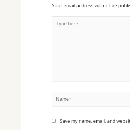
Your email address will not be publi
Type
here..
Name*
Save my name, email, and websit