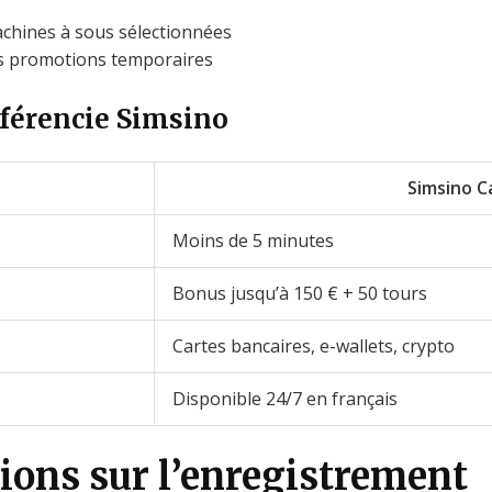
achines à sous sélectionnées
nes promotions temporaires
ifférencie Simsino
Simsino C
Moins de 5 minutes
Bonus jusqu’à 150 € + 50 tours
Cartes bancaires, e-wallets, crypto
Disponible 24/7 en français
ions sur l’enregistrement