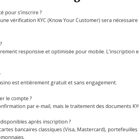
é pour s’inscrire ?
, une vérification KYC (Know Your Customer) sera nécessaire
?
rement responsive et optimisée pour mobile. L’inscription es
?
asino est entièrement gratuit et sans engagement.
er le compte ?
onfirmation par e-mail, mais le traitement des documents KY
isponibles après inscription ?
artes bancaires classiques (Visa, Mastercard), portefeuilles
omonnaies.