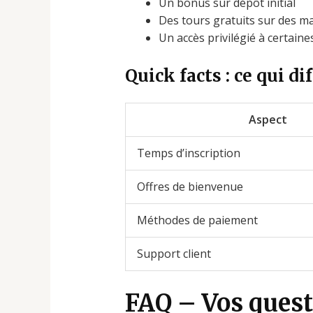
Un bonus sur dépôt initial
Des tours gratuits sur des m
Un accès privilégié à certai
Quick facts : ce qui d
Aspect
Temps d’inscription
Offres de bienvenue
Méthodes de paiement
Support client
FAQ – Vos quest