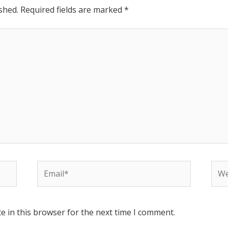
shed.
Required fields are marked
*
Email*
Web
e in this browser for the next time I comment.