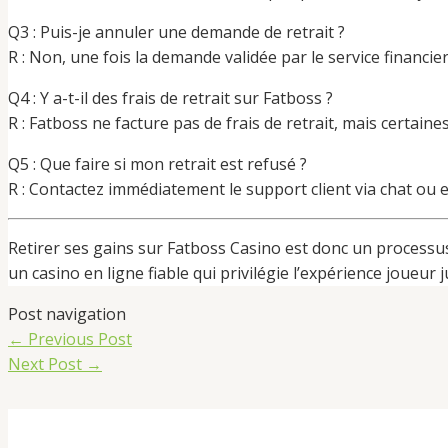
Q3 : Puis-je annuler une demande de retrait ?
R : Non, une fois la demande validée par le service financier
Q4 : Y a-t-il des frais de retrait sur Fatboss ?
R : Fatboss ne facture pas de frais de retrait, mais certa
Q5 : Que faire si mon retrait est refusé ?
R : Contactez immédiatement le support client via chat ou
Retirer ses gains sur Fatboss Casino est donc un processus 
un casino en ligne fiable qui privilégie l’expérience joueur
Post navigation
←
Previous Post
Next Post
→