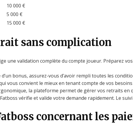
10 000 €
5 000 €
15 000 €
trait sans complication
xige une validation complète du compte joueur. Préparez vos d
é d’un bonus, assurez-vous d’avoir rempli toutes les conditio
 qui vous convient le mieux en tenant compte de vos besoins e
ergonomique, la plateforme permet de gérer vos retraits en q
e Fatboss vérifie et valide votre demande rapidement. Le suiv
 Fatboss concernant les pai