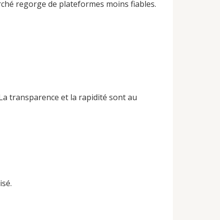
arché regorge de plateformes moins fiables.
La transparence et la rapidité sont au
isé.