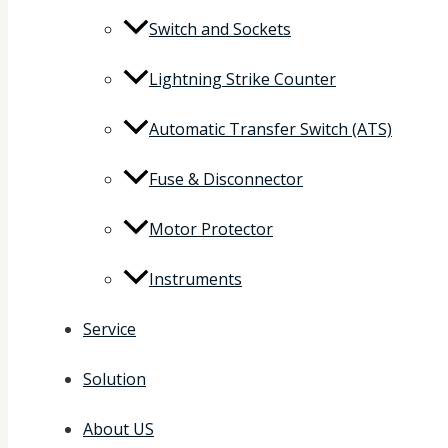
Switch and Sockets
Lightning Strike Counter
Automatic Transfer Switch (ATS)
Fuse & Disconnector
Motor Protector
Instruments
Service
Solution
About US