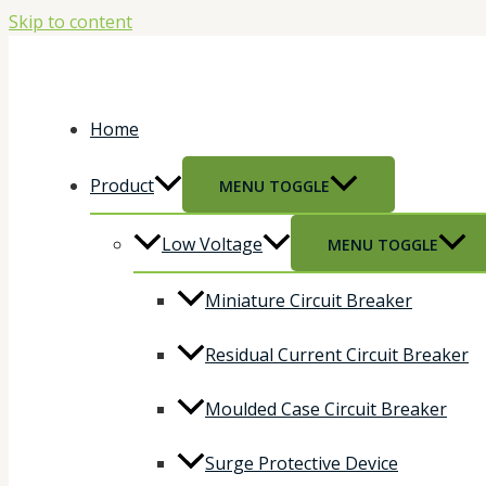
Skip to content
Home
Product
MENU TOGGLE
Low Voltage
MENU TOGGLE
Miniature Circuit Breaker
Residual Current Circuit Breaker
Moulded Case Circuit Breaker
Surge Protective Device