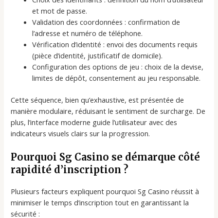
et mot de passe.
Validation des coordonnées : confirmation de
l’adresse et numéro de téléphone.
Vérification d’identité : envoi des documents requis
(pièce d’identité, justificatif de domicile).
Configuration des options de jeu : choix de la devise,
limites de dépôt, consentement au jeu responsable.
Cette séquence, bien qu’exhaustive, est présentée de
manière modulaire, réduisant le sentiment de surcharge. De
plus, l’interface moderne guide l’utilisateur avec des
indicateurs visuels clairs sur la progression.
Pourquoi Sg Casino se démarque côté
rapidité d’inscription ?
Plusieurs facteurs expliquent pourquoi Sg Casino réussit à
minimiser le temps d’inscription tout en garantissant la
sécurité :