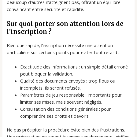
beaucoup d’autres n’atteignent pas, offrant un équilibre
convaincant entre sécurité et rapidité.
Sur quoi porter son attention lors de
l’inscription ?
Bien que rapide, l’inscription nécessite une attention
particulière sur certains points pour éviter tout retard :
Exactitude des informations : un simple détail erroné
peut bloquer la validation.
Qualité des documents envoyés : trop flous ou
incomplets, ils seront refusés.
Paramètres de jeu responsable : importants pour
limiter ses mises, mais souvent négligés.
Consultation des conditions générales : pour
comprendre ses droits et devoirs.
Ne pas précipiter la procédure évite bien des frustrations.
Une préparation en amont (scanner ses documents, vérifier