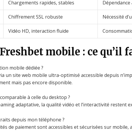
Chargements rapides, stables
Dépendance à
Chiffrement SSL robuste
Nécessité d’
Vidéo HD, interaction fluide
Consommatio
Freshbet mobile : ce qu’il f
tion mobile dédiée ?
ia un site web mobile ultra-optimisé accessible depuis n’im
ment mais pas encore disponible.
le comparable à celle du desktop ?
ming adaptative, la qualité vidéo et l’interactivité restent e
etraits depuis mon téléphone ?
tés de paiement sont accessibles et sécurisées sur mobile,