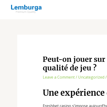
Skip
Post
to
navigation
content
Peut-on jouer sur
qualité de jeu ?
Leave a Comment
/
Uncategorized
/
Une expérience d
Freshbet casino s’impose aujourd’h