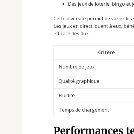
Des jeux de loterie, bingo et j
Cette diversité permet de varier les
Les jeux en direct, quant à eux, bén
efficace des flux.
Critère
Nombre de jeux
Qualité graphique
Fluidité
Temps de chargement
Performances tec