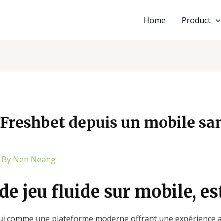
Home
Product
 Freshbet depuis un mobile sa
 By
Nen Neang
e jeu fluide sur mobile, es
ui comme une plateforme moderne offrant une expérience ac