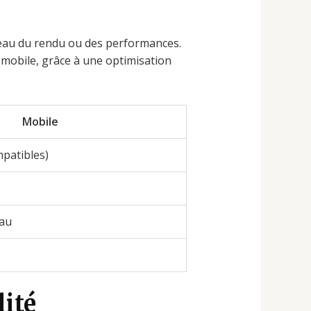
niveau du rendu ou des performances.
r mobile, grâce à une optimisation
Mobile
patibles)
eau
lité