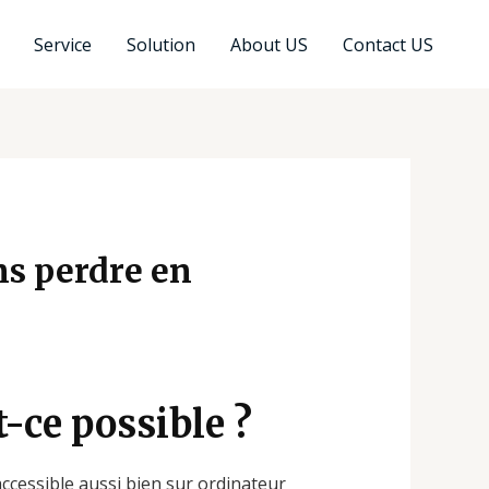
Service
Solution
About US
Contact US
ns perdre en
t-ce possible ?
cessible aussi bien sur ordinateur