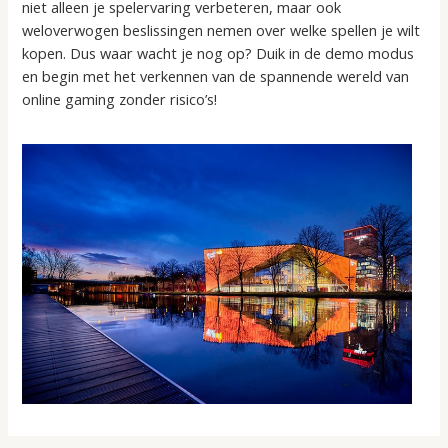
niet alleen je spelervaring verbeteren, maar ook
weloverwogen beslissingen nemen over welke spellen je wilt
kopen. Dus waar wacht je nog op? Duik in de demo modus
en begin met het verkennen van de spannende wereld van
online gaming zonder risico’s!