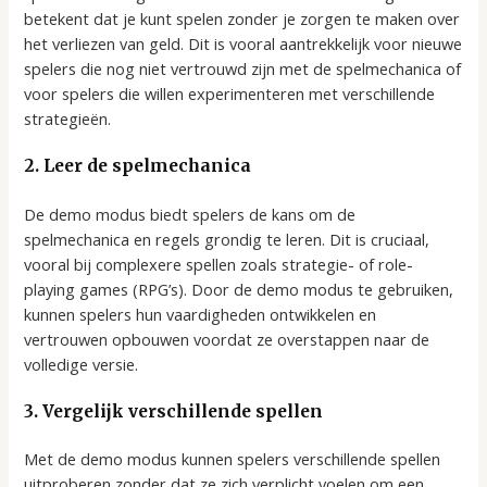
betekent dat je kunt spelen zonder je zorgen te maken over
het verliezen van geld. Dit is vooral aantrekkelijk voor nieuwe
spelers die nog niet vertrouwd zijn met de spelmechanica of
voor spelers die willen experimenteren met verschillende
strategieën.
2. Leer de spelmechanica
De demo modus biedt spelers de kans om de
spelmechanica en regels grondig te leren. Dit is cruciaal,
vooral bij complexere spellen zoals strategie- of role-
playing games (RPG’s). Door de demo modus te gebruiken,
kunnen spelers hun vaardigheden ontwikkelen en
vertrouwen opbouwen voordat ze overstappen naar de
volledige versie.
3. Vergelijk verschillende spellen
Met de demo modus kunnen spelers verschillende spellen
uitproberen zonder dat ze zich verplicht voelen om een