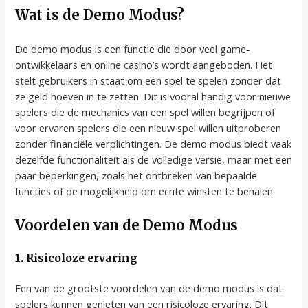
Wat is de Demo Modus?
De demo modus is een functie die door veel game-
ontwikkelaars en online casino’s wordt aangeboden. Het
stelt gebruikers in staat om een spel te spelen zonder dat
ze geld hoeven in te zetten. Dit is vooral handig voor nieuwe
spelers die de mechanics van een spel willen begrijpen of
voor ervaren spelers die een nieuw spel willen uitproberen
zonder financiële verplichtingen. De demo modus biedt vaak
dezelfde functionaliteit als de volledige versie, maar met een
paar beperkingen, zoals het ontbreken van bepaalde
functies of de mogelijkheid om echte winsten te behalen.
Voordelen van de Demo Modus
1. Risicoloze ervaring
Een van de grootste voordelen van de demo modus is dat
spelers kunnen genieten van een risicoloze ervaring. Dit