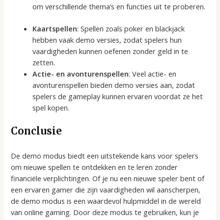
om verschillende thema’s en functies uit te proberen.
Kaartspellen
: Spellen zoals poker en blackjack
hebben vaak demo versies, zodat spelers hun
vaardigheden kunnen oefenen zonder geld in te
zetten.
Actie- en avonturenspellen
: Veel actie- en
avonturenspellen bieden demo versies aan, zodat
spelers de gameplay kunnen ervaren voordat ze het
spel kopen.
Conclusie
De demo modus biedt een uitstekende kans voor spelers
om nieuwe spellen te ontdekken en te leren zonder
financiële verplichtingen. Of je nu een nieuwe speler bent of
een ervaren gamer die zijn vaardigheden wil aanscherpen,
de demo modus is een waardevol hulpmiddel in de wereld
van online gaming. Door deze modus te gebruiken, kun je